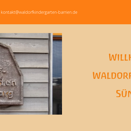
kontakt@waldorfkindergarten-barrien.de