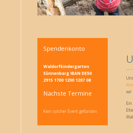
Spendenkonto
U
Waldorfkindergarten
Sünnenbarg IBAN DE50
Uns
2915 1700 1200 1287 08
Kin
wir
Nächste Termine
Ein
Elt
Kein solcher Event gefunden
Wal